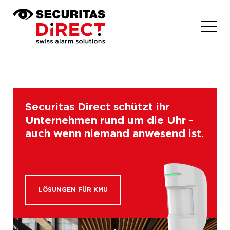
Securitas Direct schützt ihr
Unternehmen rund um die Uhr -
auch wenn niemand anwesend ist.
Wie treffen Sie Ihre Wahl?
Unsere Lösung
LÖSUNGEN FÜR KMU