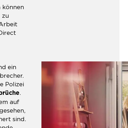
n können
 zu
Arbeit
Direct
nd ein
brecher.
e Polizei
.
nbrüche
lem auf
gesehen,
ert sind.
gende