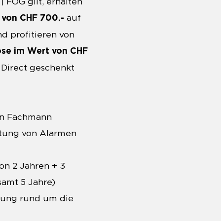
| FOG gilt, erhalten
auf
 von CHF 700.-
nd profitieren von
ose im Wert von CHF
s Direct geschenkt
nen Fachmann
tung von Alarmen
von 2 Jahren + 3
samt 5 Jahre)
zung rund um die