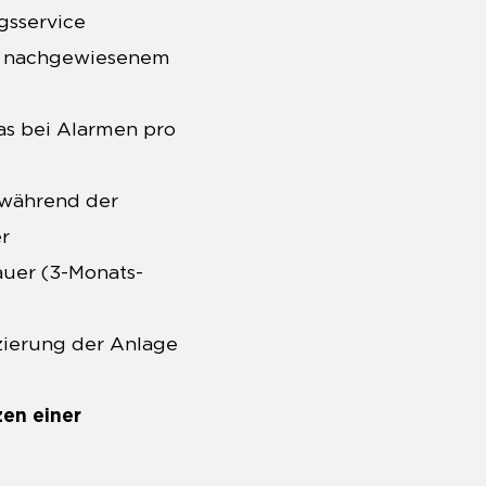
gsservice
bei nachgewiesenem
tas bei Alarmen pro
 während der
r
auer (3-Monats-
nzierung der Anlage
zen einer