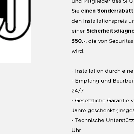
und Mitglieder des SFO 
Sie
einen Sonderrabatt
den Installationspreis u
einer
Sicherheitsdiagn
, die von Securita
350.-
wird.
- Installation durch ei
- Empfang und Bearbei
24/7
- Gesetzliche Garantie 
Jahre geschenkt (insge
- Technische Unterstüt
Uhr