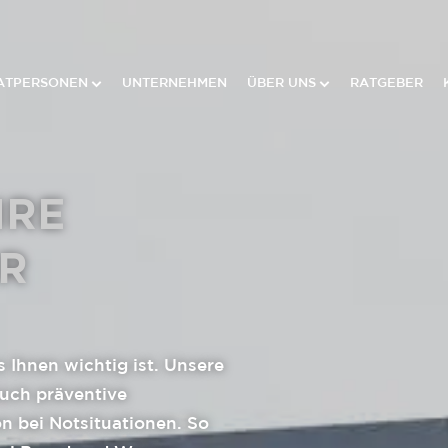
ATPERSONEN
UNTERNEHMEN
ÜBER UNS
RATGEBER
HRE
ER
 Ihnen wichtig ist. Unsere
uch präventive
n bei Notsituationen. So